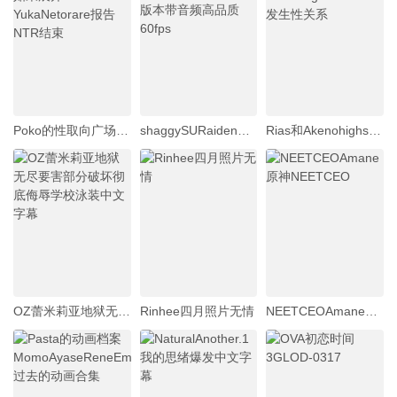
Poko的性取向广场如果展开YukaNetorare报告NTR结束
shaggySURaidenGeneral_live2danimeGenshinImpactfurubaji版本带音频高品质60fps
Rias和AkenohighschoolDxd发生性关系
OZ蕾米莉亚地狱无尽要害部分破坏彻底侮辱学校泳装中文字幕
Rinhee四月照片无情
NEETCEOAmane原神NEETCEO