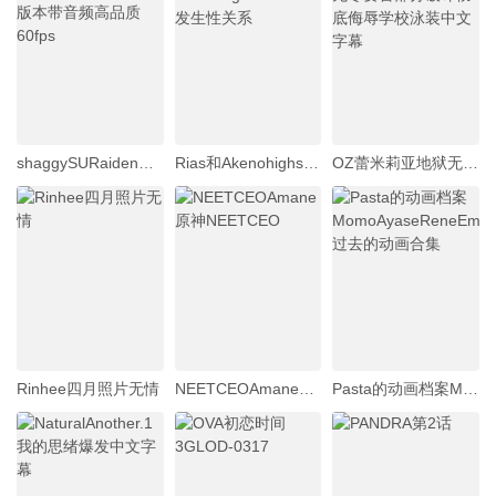
shaggySURaidenGeneral_live2danimeGenshinImpactfurubaji版本带音频高品质60fps
Rias和AkenohighschoolDxd发生性关系
OZ蕾米莉亚地狱无尽要害部分破坏彻底侮辱学校泳装中文字幕
Rinhee四月照片无情
NEETCEOAmane原神NEETCEO
Pasta的动画档案MomoAyaseReneEmilia过去的动画合集