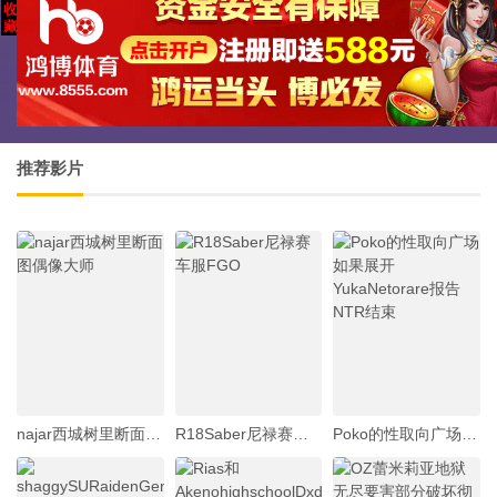
推荐影片
najar西城树里断面图偶像大师
R18Saber尼禄赛车服FGO
Poko的性取向广场如果展开YukaNetorare报告NTR结束