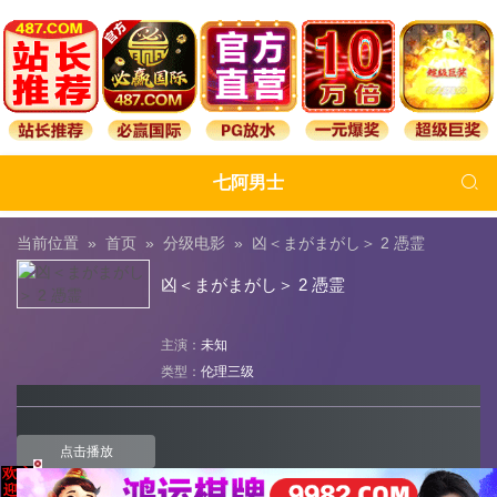

七阿男士
当前位置 »
首页
»
分级电影
»
凶＜まがまがし＞ 2 憑霊
凶＜まがまがし＞ 2 憑霊
主演：
未知
类型：
伦理三级
点击播放