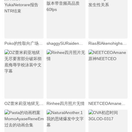
Poko的性取向广场如果展开YukaNetorare报告NTR结束
shaggySURaidenGeneral_live2danimeGenshinImpactfurubaji版本带音频高品质60fps
Rias和AkenohighschoolDxd发生性关系
OZ蕾米莉亚地狱无尽要害部分破坏彻底侮辱学校泳装中文字幕
Rinhee四月照片无情
NEETCEOAmane原神NEETCEO