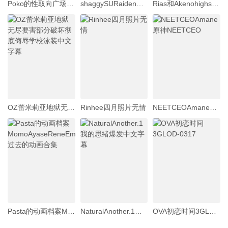
Poko的性取向广场如果展开YukaNetorare报告NTR结束
shaggySURaidenGeneral_live2danimeGenshinImpactfurubaji版本带音频高品质60fps
Rias和AkenohighschoolDxd发生性关系
OZ蕾米莉亚地狱无尽要害部分破坏彻底侮辱学校泳装中文字幕
Rinhee四月照片无情
NEETCEOAmane原神NEETCEO
Pasta的动画档案MomoAyaseReneEmilia过去的动画合集
NaturalAnother.1我的思绪爆发中文字幕
OVA初恋时间3GLOD-0317