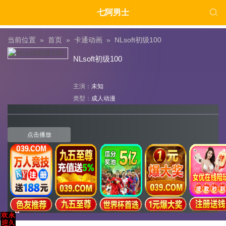

七阿男士
当前位置 »
首页
»
卡通动画
»
NLsoft初级100
NLsoft初级100
主演：
未知
类型：
成人动漫
点击播放