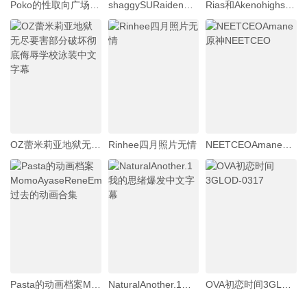
Poko的性取向广场如果展开YukaNetorare报告NTR结束
shaggySURaidenGeneral_live2danimeGenshinImpactfurubaji版本带音频高品质60fps
Rias和AkenohighschoolDxd发生性关系
OZ蕾米莉亚地狱无尽要害部分破坏彻底侮辱学校泳装中文字幕
Rinhee四月照片无情
NEETCEOAmane原神NEETCEO
Pasta的动画档案MomoAyaseReneEmilia过去的动画合集
NaturalAnother.1我的思绪爆发中文字幕
OVA初恋时间3GLOD-0317