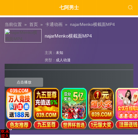

七阿男士
当前位置 »
首页
»
卡通动画
»
najarMenko横截面MP4
najarMenko横截面MP4
主演：
未知
类型：
成人动漫
点击播放