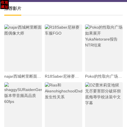
推荐影片
najar西城树里断面图偶像大师
R18Saber尼禄赛车服FGO
Poko的性取向广场如果展开YukaNetorare报告NTR结束