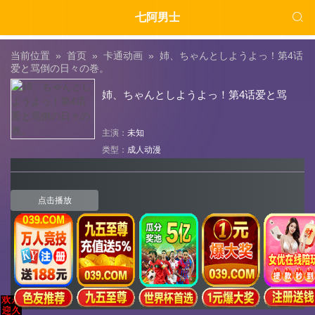

七阿男士
当前位置 »
首页
»
卡通动画
»
姉、ちゃんとしようよっ！第4话
爱と骂倒の日々の巻。
姉、ちゃんとしようよっ！第4话爱と骂
倒の日々の巻。
主演：
未知
类型：
成人动漫
点击播放