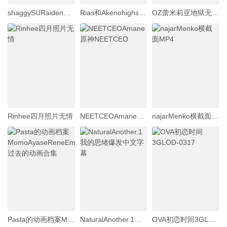
shaggySURaidenGeneral_live2danimeGenshinImpactfurubaji版本带音频高品质60fps
Rias和AkenohighschoolDxd发生性关系
OZ蕾米莉亚地狱无尽要害部分破坏彻底侮辱学校泳装中文字幕
Rinhee四月照片无情
NEETCEOAmane原神NEETCEO
najarMenko横截面MP4
Pasta的动画档案MomoAyaseReneEmilia过去的动画合集
NaturalAnother.1我的思绪爆发中文字幕
OVA初恋时间3GLOD-0317